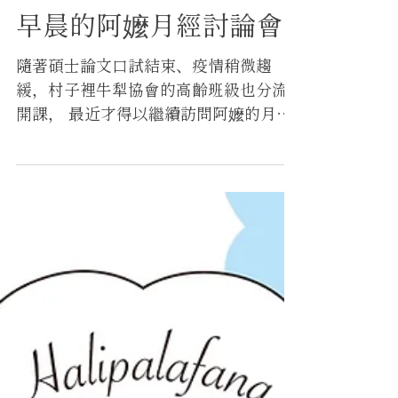
吳致怡。AB WU
2021年8月27日
早晨的阿嬤月經討論會
隨著碩士論文口試結束、疫情稍微趨
緩，村子裡牛犁協會的高齡班級也分流
開課， 最近才得以繼續訪問阿嬤的月經
生活，因為台語實在太差，準備簡報也
只能到處問單詞如何發音。對一些阿嬤
來說，即使是現在談到月經，還是會非
常的不知所措，雙手摀著臉。...