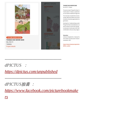
-------------------------------------------
dPICTUS  ： 
https://dpictus.com/unpublished
-------------------------------------------
dPICTUS臉書 ：  
https://www.facebook.com/picturebookmake
rs