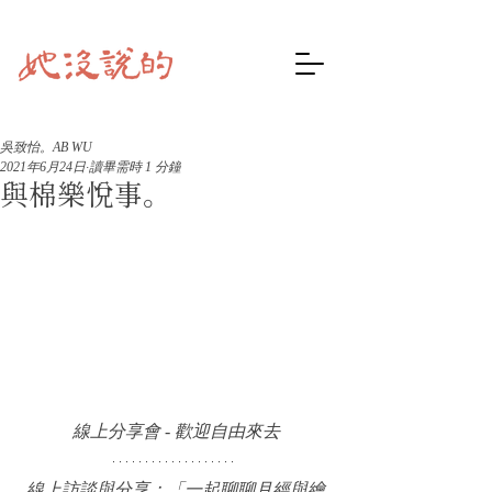
吳致怡。AB WU
2021年6月24日
讀畢需時 1 分鐘
與棉樂悅事。
線上分享會 - 歡迎自由來去
線上訪談與分享：「一起聊聊月經與繪