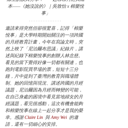
本——《她沒說的》｜吳致怡 x 棉樂悅
事」
邀請來得突然但卻很驚喜，記得「棉樂
悅事」是大學時期開始關注的一項跨國
的月經教育計畫，今年在寫論文時，突
然上映了「尼泊爾布思議」紀錄片，講
述與紀錄下棉樂悅事的創辦人林念慈。
看見的當下覺得好像一切都有關連，也
跑到電影院買早場的票，短短十三分
鐘，片中提到了臺灣的教育與職場體
制、她的回憶與現況、講述跨國的月經
議題，尼泊爾因為月經而轉變的可能，
在自己身處的困境中看見當地婦女的月
經議題，看完很感動，這次有機會能夠
和棉樂悅事在線上一起分享才是我的榮
幸。感謝 
Claire Lin
  與 
Amy Wei
  的邀
請，還有一切細心的安排。