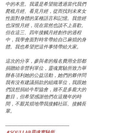
中的本意。我還是希望能透過當代我們
爬梳月經、看見月經，從而找到未來女
性面對身體的某種語言和記憶。我曾經
也深恨月經，現在當然也談不上喜歡。
但在這三、四年接觸月經創作的過程
中，我學會面對時常帶給自己麻煩的身
體。我也希望把這件事情帶給大家。
這次的分享，參與者的報名費用全部都
捐贈給非營利單位，靈魂實驗所致力舉
辦各項利她的公益活動，她們的夥伴問
我有沒有建議捐款的組織單位，我跟她
們說想捐給牛犁協會，雖不是多龐大的
數目，但希望感謝他們在這幾年的時
間，不厭其煩地帶我接觸社區、接觸長
輩。
-------------------------------------------
＃SOULLAB靈魂實驗所